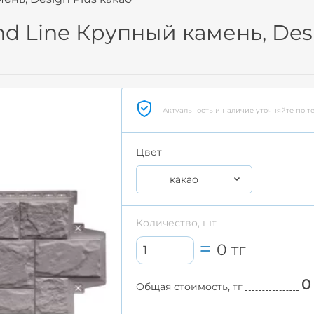
d Line Крупный камень, Desi
Актуальность и наличие уточняйте по т
Цвет
какао
Количество, шт
0
тг
0
Общая стоимость, тг