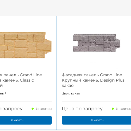
я панель Grand Line
Фасадная панель Grand Line
камень, Classic
Крупный камень, Design Plus
ый
какао
чный
Цвет:
какао
о запросу
Цена по запросу
В наличии
В наличи
Заказать
Заказать