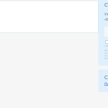
С
У
«
об
да
по
ин
ре
С
П