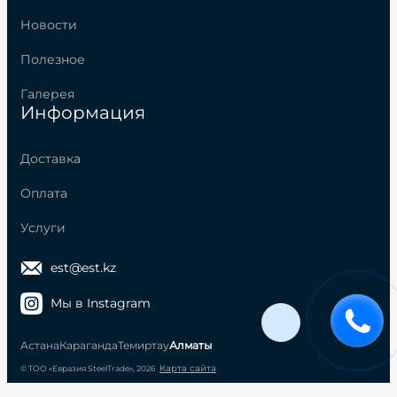
Новости
Полезное
Галерея
Информация
Доставка
Оплата
Услуги
est@est.kz
Мы в Instagram
Астана
Караганда
Темиртау
Алматы
Карта сайта
© ТОО «Евразия SteelTrade», 2026